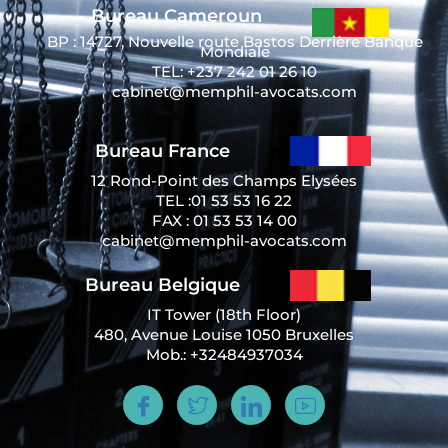
Bureau Cameroun
BP : 14727, Nouvelle route Bastos Derrière Banque
Mondiale
TEL: +237 242 01 26 10
cabinet@memphil-avocats.com
Bureau France
12 Rond-Point des Champs Elysées
TEL :01 53 53 16 22
FAX : 01 53 53 14 00
cabinet@memphil-avocats.com
Bureau Belgique
IT Tower (18th Floor)
480, Avenue Louise 1050 Bruxelles
Mob.: +32484937034